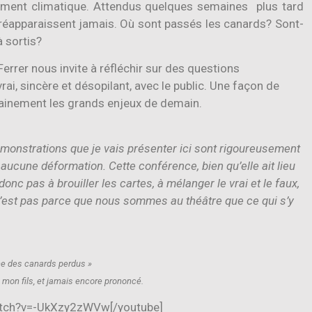
ement climatique. Attendus quelques semaines plus tard
 réapparaissent jamais. Où sont passés les canards? Sont-
à sortis?
errer nous invite à réfléchir sur des questions
i, sincère et désopilant, avec le public. Une façon de
tainement les grands enjeux de demain.
monstrations que je vais présenter ici sont rigoureusement
i aucune déformation. Cette conférence, bien qu’elle ait lieu
nc pas à brouiller les cartes, à mélanger le vrai et le faux,
Ce n’est pas parce que nous sommes au théâtre que ce qui s’y
che des canards perdus »
de mon fils, et jamais encore prononcé.
atch?v=-UkXzy2zWVw[/youtube]