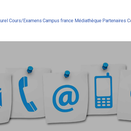
urel
Cours/Examens
Campus france
Médiathèque
Partenaires
C