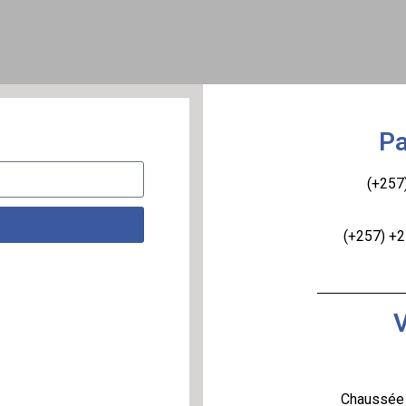
Pa
(+257)
(+257) +2
V
Chaussée 