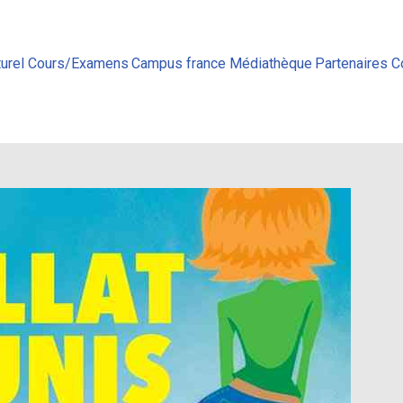
urel
Cours/Examens
Campus france
Médiathèque
Partenaires
C