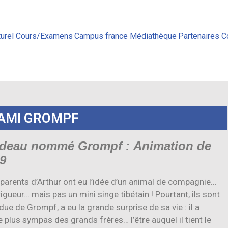
urel
Cours/Examens
Campus france
Médiathèque
Partenaires
C
 AMI GROMPF
deau nommé Grompf : Animation de
49
es parents d’Arthur ont eu l’idée d’un animal de compagnie…
gueur… mais pas un mini singe tibétain ! Pourtant, ils sont
ndue de Grompf, a eu la grande surprise de sa vie : il a
e plus sympas des grands frères… l’être auquel il tient le