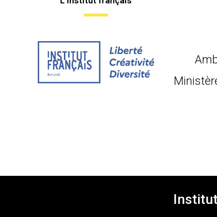
L'institut français
Amb
Ministèr
Institu