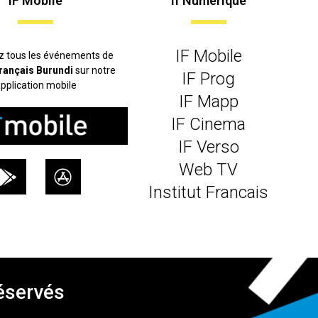
IF Mobile
If Numerique
IF Mobile
z tous les événements de
 français Burundi
sur notre
IF Prog
pplication mobile
IF Mapp
IF Cinema
IF Verso
Web TV
Institut Francais
réservés