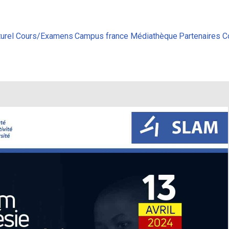
urel
Cours/Examens
Campus france
Médiathèque
Partenaires
C