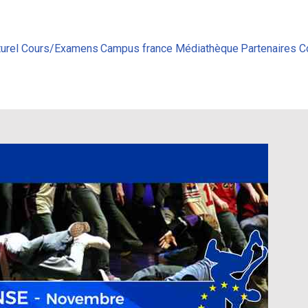
urel
Cours/Examens
Campus france
Médiathèque
Partenaires
C