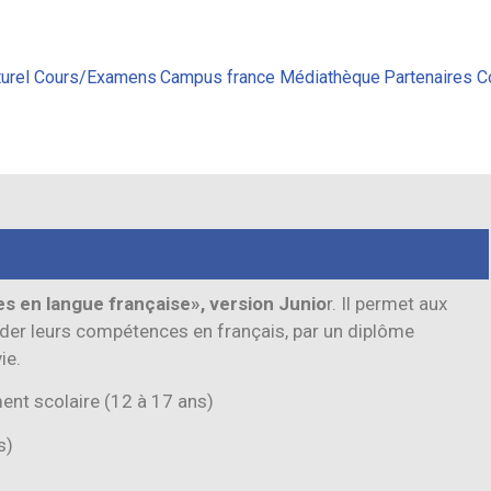
urel
Cours/Examens
Campus france
Médiathèque
Partenaires
C
s en langue française», version Junio
r. Il permet aux
der leurs compétences en français, par un diplôme
ie.
ent scolaire (12 à 17 ans)
s)