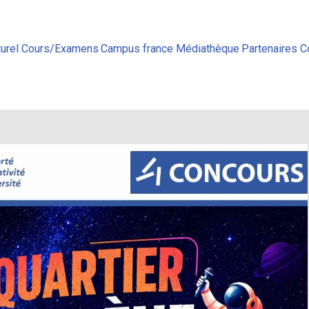
urel
Cours/Examens
Campus france
Médiathèque
Partenaires
C