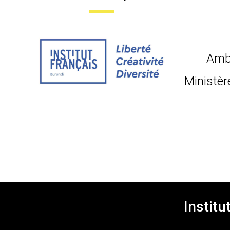
Amb
Ministèr
Institu