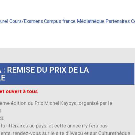
urel
Cours/Examens
Campus france
Médiathèque
Partenaires
C
: REMISE DU PRIX DE LA
LE
et ouvert à tous
7ème édition du Prix Michel Kayoya, organisé par le
t
i.
s littéraires au pays, et cette année n’y fera pas
dents, rendez-vous sur le site d’Iwacu et sur Culturethèque