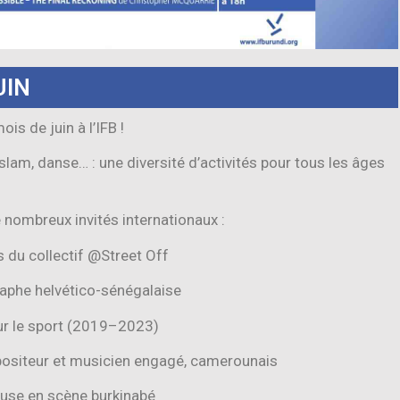
UIN
s de juin à l’IFB !
slam, danse… : une diversité d’activités pour tous les âges
e nombreux invités internationaux :
du collectif @Street Off
aphe helvético-sénégalaise
ur le sport (2019–2023)
ositeur et musicien engagé, camerounais
use en scène burkinabé