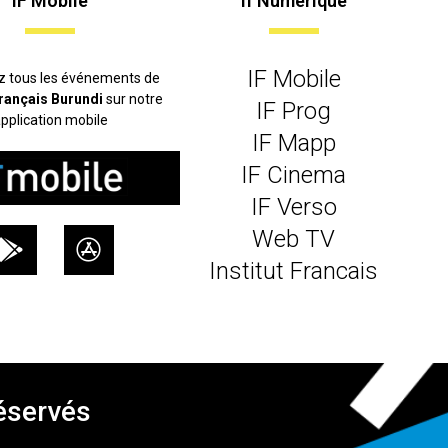
IF Mobile
If Numerique
IF Mobile
z tous les événements de
 français Burundi
sur notre
IF Prog
pplication mobile
IF Mapp
IF Cinema
IF Verso
Web TV
Institut Francais
réservés