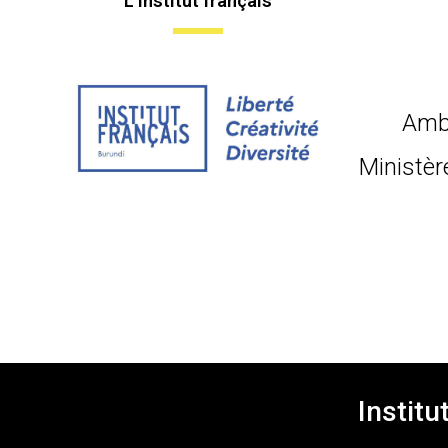
L'institut français
Amb
Ministèr
Institu