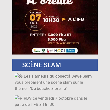
SCÈNE SLAM
Les slameurs du collectif Jewe Slam
vous préparent une scène slam sur le
thème : “De bouche à oreille”
RDV ce vendredi 7 octobre dans le
patio de l’IFB à 18h30