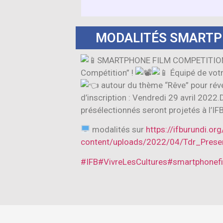
MODALITÉS SMARTP
SMARTPHONE FILM COMPETITI
Compétition” !
Équipé de vot
autour du thème “Rêve” pour révél
d’inscription : Vendredi 29 avril 20
présélectionnés seront projetés à l’IF
modalités sur
https://ifburundi.or
content/uploads/2022/04/Tdr_Prese
#IFB
#VivreLesCultures
#smartphonefi