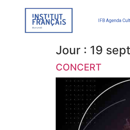
IFB
Agenda Cult
Jour :
19 sep
CONCERT