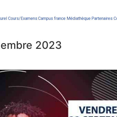
urel
Cours/Examens
Campus france
Médiathèque
Partenaires
C
tembre 2023