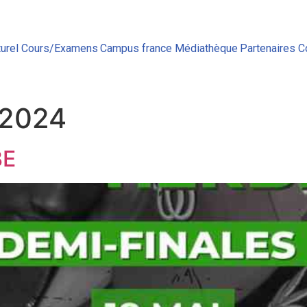
urel
Cours/Examens
Campus france
Médiathèque
Partenaires
C
 2024
BE