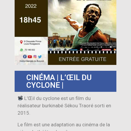
CINÉMA | L’ŒIL DU
CYCLONE |
L’Œil du cyclone est un film du
réalisateur burkinabé Sékou Traoré sorti en
2015.
Le film est une adaptation au cinéma de la