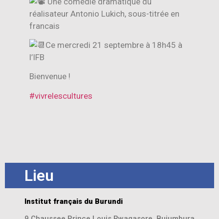
Une comédie dramatique du
réalisateur Antonio Lukich, sous-titrée en
francais
Ce mercredi 21 septembre à 18h45 à
l’IFB
Bienvenue !
#vivrelescultures
Lieu
Institut français du Burundi
9 Chaussee Prince Louis Rwagasore, Bujumbura