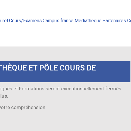
urel
Cours/Examens
Campus france
Médiathèque
Partenaires
C
THÈQUE ET PÔLE COURS DE
angues et Formations seront exceptionnellement fermés
clus
.
votre compréhension.