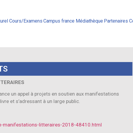
urel
Cours/Examens
Campus france
Médiathèque
Partenaires
C
TS
TTERAIRES
lance un appel à projets en soutien aux manifestations
livre et s’adressant à un large public.
n-manifestations-litteraires-2018-48410.html