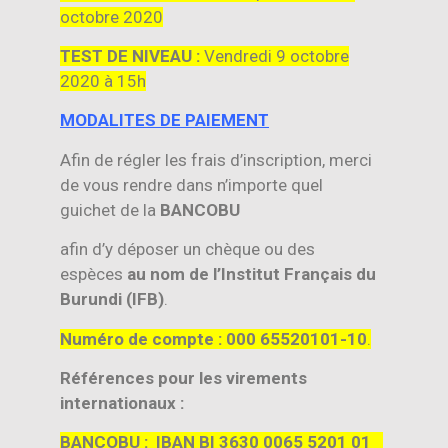
octobre 2020
TEST DE NIVEAU :
Vendredi 9 octobre
2020 à 15h
MODALITES DE PAIEMENT
Afin de régler les frais d’inscription, merci
de vous rendre dans ​n’importe quel
guichet de la
BANCOBU
afin d’y déposer un chèque ou des
espèces
au nom de l’Institut Français du
Burundi (IFB)
.
Numéro de compte : 000 65520101-10
.
Références pour les virements
internationaux :
BANCOBU : IBAN BI 3630 0065 5201 01