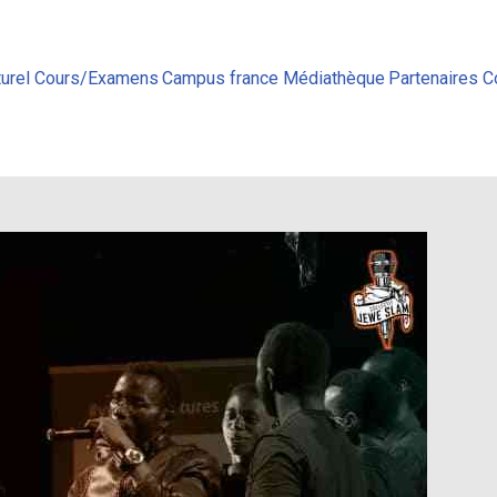
urel
Cours/Examens
Campus france
Médiathèque
Partenaires
C