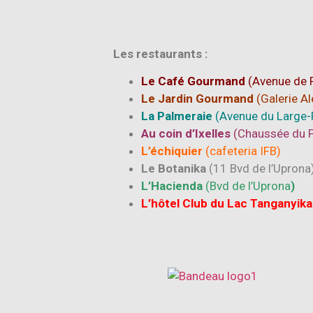
Les restaurants :
Le Café Gourmand
(Avenue de 
Le Jardin Gourmand
(
Galerie A
La Palmeraie
(
Avenue du Large
Au coin d’Ixelles
(Chaussée du 
L’échiquier
(cafeteria IFB)
Le Botanika
(11 Bvd de l’Upr
ona
L’Hacienda
(Bvd de l’U
pr
ona
)
L’hôtel Club du Lac Tanganyika