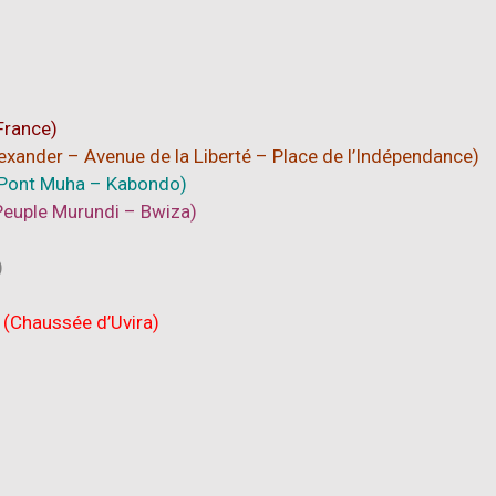
France)
lexander –
Avenue de la Liberté – Place de l’Indépendance)
-Pont Muha –
Kabondo)
Peuple Mur
undi –
Bwiza)
)
(Chaussée d’Uvira)