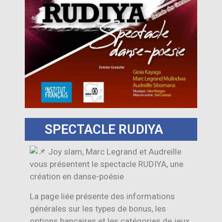
SPECTACLE RUDIYA
Joy slam, Marc Legrand et Audreille
vous présentent le spectacle RUDIYA, une
création en danse-poésie
La page liée présente des informations
générales sur les types de bonus, les
options bancaires et les catégories de jeux