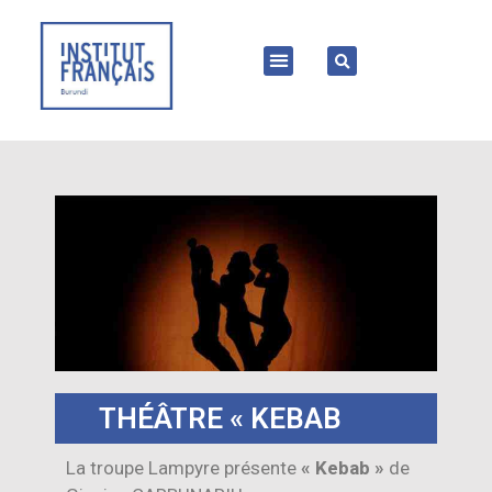
THÉÂTRE « KEBAB
La troupe Lampyre présente
« Kebab »
de