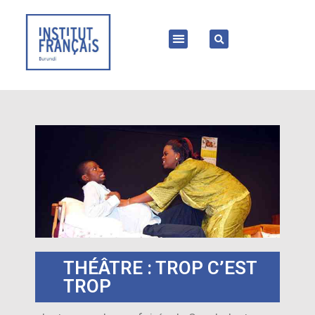
THÉÂTRE : TROP C’EST
TROP