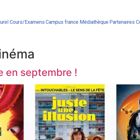
urel
Cours/Examens
Campus france
Médiathèque
Partenaires
C
inéma
e en septembre !