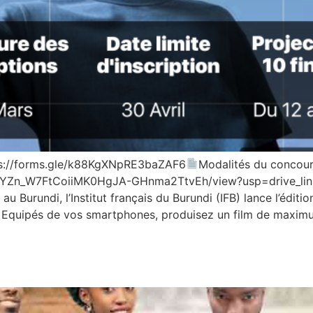
https://forms.gle/k88KgXNpRE3baZAF6
Modalités du concour
d/1gYZn_W7FtCoiiMK0HgJA-GHnma2TtvEh/view?usp=drive_li
u Burundi, l’Institut français du Burundi (IFB) lance l’édit
 Equipés de vos smartphones, produisez un film de maximu