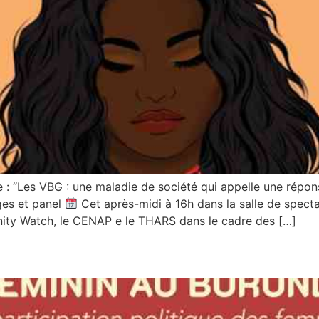
: “Les VBG : une maladie de société qui appelle une répo
ages et panel
Cet après-midi à 16h dans la salle de spec
nity Watch, le CENAP e le THARS dans le cadre des […]