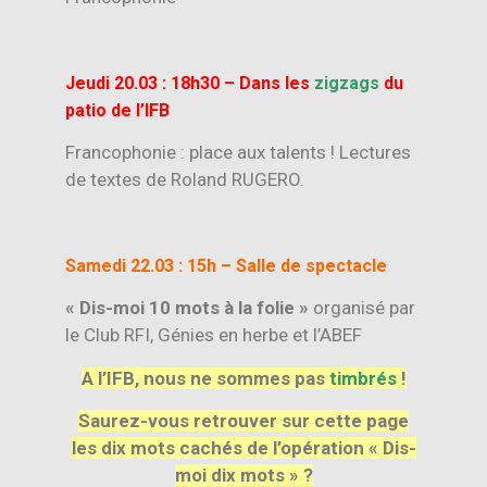
Jeudi 20.03 : 18h
30 – Dans les
zigzags
du
patio de l’IFB
Francophonie : place aux talents ! Lectures
de textes de Roland RUGERO.
Samedi 22.03 : 15h – Salle de spectacle
« Dis-moi 10 mots à la folie »
organisé par
le Club RFI, Génies en herbe et l’ABEF
A l’IFB, nous ne sommes pas
timbrés
!
Saurez-vous retrouver sur cette page
les dix mots cachés de l’opération « Dis-
moi dix mots » ?