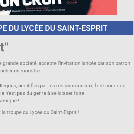
E DU LYCÉE DU SAINT-ESPRIT
t”
 grande société, accepte l’invitation lancée par son patron
lencher un monstre
llègues, amplifiés par les réseaux sociaux, font courir de
e n’est pas du genre à se laisser faire…
namique !
 la troupe du Lycée du Saint-Esprit !