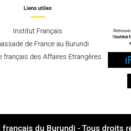
Liens utiles
Institut Français
Retrouve
l’
Institut
assade de France au Burundi
a
e français des Affaires Etrangères
t français du Burundi - Tous droits 