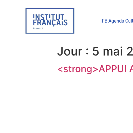
IFB
Agenda Cult
Jour :
5 mai 
<strong>APPUI